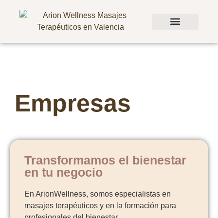
Sobre Nosotros
Carta de Masajes
Bonos y Promociones
Empresas
Transformamos el bienestar
en tu negocio
En ArionWellness, somos especialistas en
masajes terapéuticos y en la formación para
profesionales del bienestar.